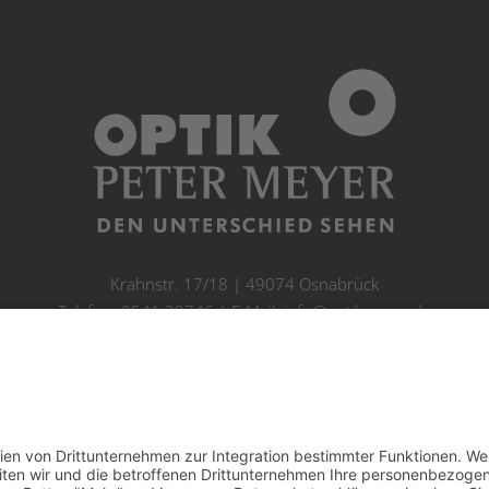
Krahnstr. 17/18 | 49074 Osnabrück
Telefon: 0541 29746 | E-Mail:
info@optikmeyer.de
Impressum
|
Datenschutz
|
Cookie-Einstellungen
made in germany