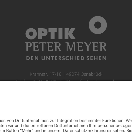
Krahnstr. 17/18 | 49074 Osnabrück
Telefon: 0541 29746 | E-Mail:
info@optikmeyer.de
Impressum
|
Datenschutz
|
Cookie-Einstellungen
made in germany