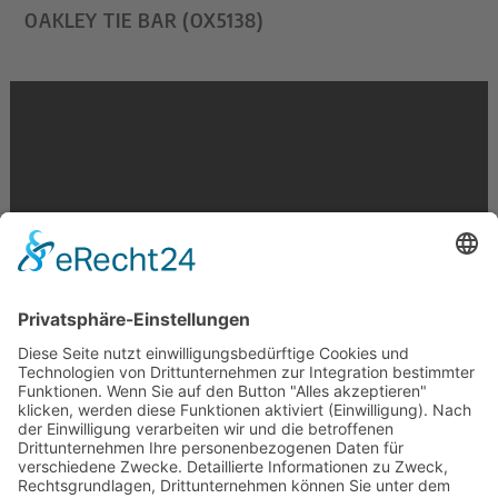
OAKLEY TIE BAR (OX5138)
Krahnstr. 17/18 | 49074 Osnabrück