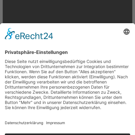
Krahnstr. 17/18 | 49074 Osnabrück
Telefon: 0541 29746 | E-Mail:
info@optikmeyer.de
Impressum
|
Datenschutz
|
Cookie-Einstellungen
made in germany