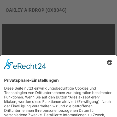
OAKLEY AIRDROP (OX8046)