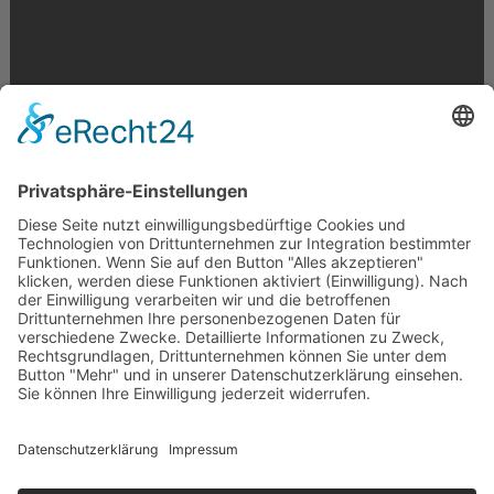
Krahnstr. 17/18 | 49074 Osnabrück
Telefon: 0541 29746 | E-Mail:
info@optikmeyer.de
Impressum
|
Datenschutz
|
Cookie-Einstellungen
made in germany