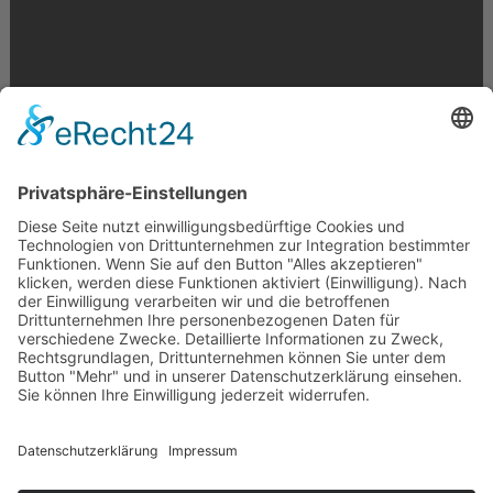
Krahnstr. 17/18 | 49074 Osnabrück
Telefon: 0541 29746 | E-Mail:
info@optikmeyer.de
Impressum
|
Datenschutz
|
Cookie-Einstellungen
made in germany