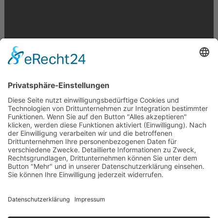
Krahnstr. 17/18 | 49074 Osnabrück
Telefon: 0541 29746 | E-Mail:
info@optikmeyer.de
Impressum
|
Datenschutz
|
Cookie-Einstellungen
made in germany