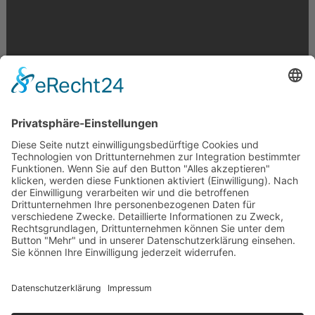
Krahnstr. 17/18 | 49074 Osnabrück
Telefon: 0541 29746 | E-Mail:
info@optikmeyer.de
Impressum
|
Datenschutz
|
Cookie-Einstellungen
made in germany