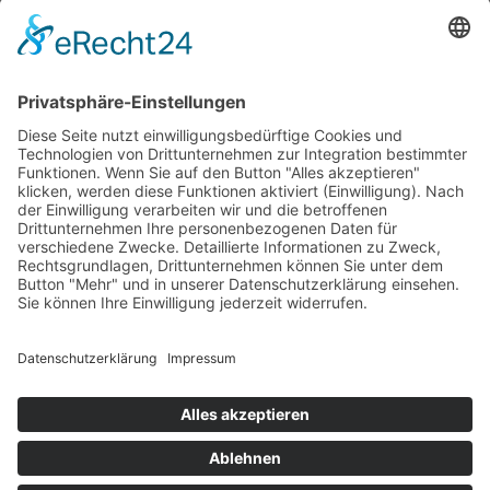
Krahnstr. 17/18 | 49074 Osnabrück
Telefon: 0541 29746 | E-Mail:
info@optikmeyer.de
Impressum
|
Datenschutz
|
Cookie-Einstellungen
made in germany