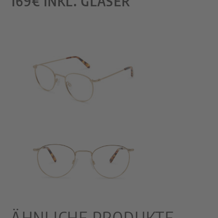
169€ INKL. GLÄSER
ÄHNLICHE PRODUKTE