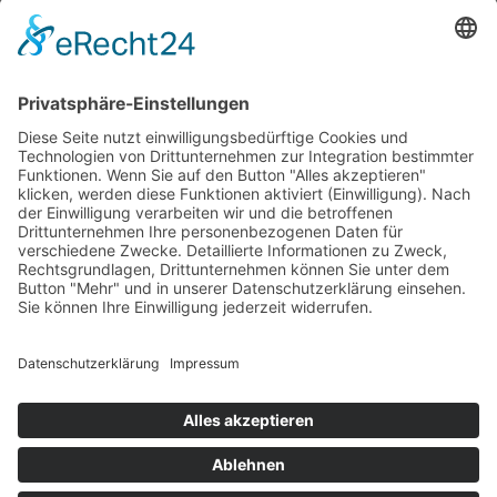
Krahnstr. 17/18 | 49074 Osnabrück
Telefon: 0541 29746 | E-Mail:
info@optikmeyer.de
Impressum
|
Datenschutz
|
Cookie-Einstellungen
made in germany