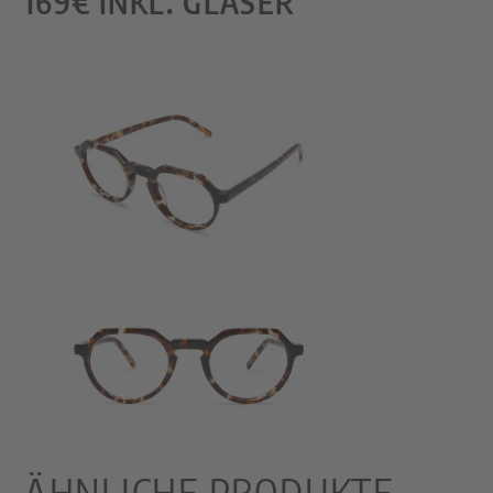
169€ INKL. GLÄSER
ÄHNLICHE PRODUKTE