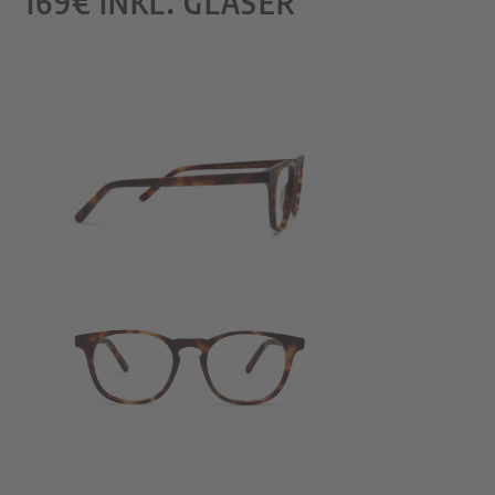
169€ INKL. GLÄSER