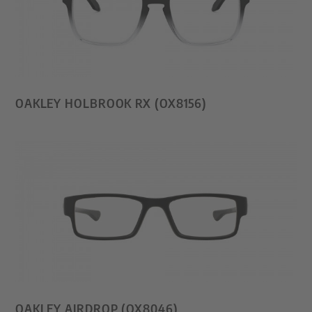
OAKLEY HOLBROOK RX (OX8156)
OAKLEY AIRDROP (OX8046)