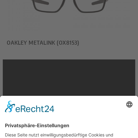
OAKLEY METALINK (OX8153)