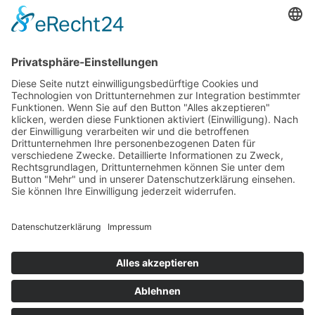
Krahnstr. 17/18 | 49074 Osnabrück
Telefon: 0541 29746 | E-Mail:
info@optikmeyer.de
Impressum
|
Datenschutz
|
Cookie-Einstellungen
made in germany