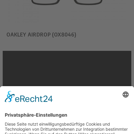
OAKLEY AIRDROP (OX8046)