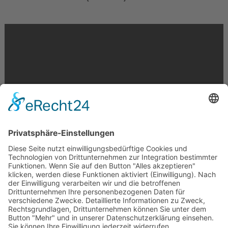
Krahnstr. 17/18 | 49074 Osnabrück
Telefon: 0541 29746 | E-Mail:
info@optikmeyer.de