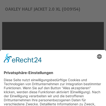
OAKLEY HALF JACKET 2.0 XL (OO9154)