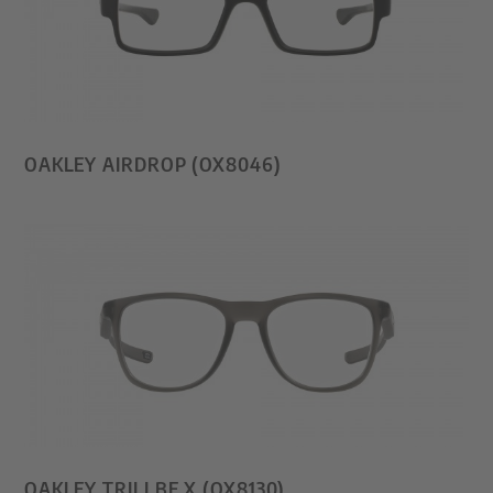
OAKLEY AIRDROP (OX8046)
OAKLEY TRILLBE X (OX8130)