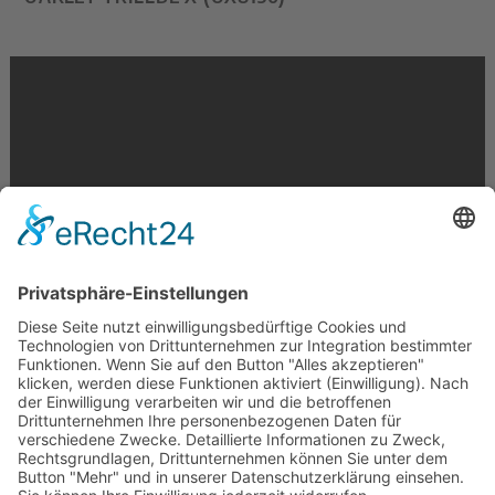
Krahnstr. 17/18 | 49074 Osnabrück
Telefon: 0541 29746 | E-Mail:
info@optikmeyer.de