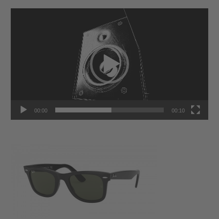
Video-
Player
00:00
00:10