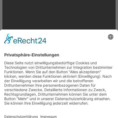
Krahnstr. 17/18 | 49074 Osnabrück
Telefon: 0541 29746 | E-Mail:
info@optikmeyer.de
Impressum
|
Datenschutz
|
Cookie-Einstellungen
made in germany