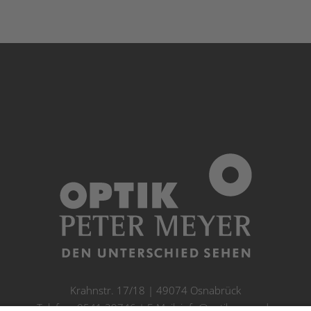
Krahnstr. 17/18 | 49074 Osnabrück
Telefon: 0541 29746 | E-Mail:
info@optikmeyer.de