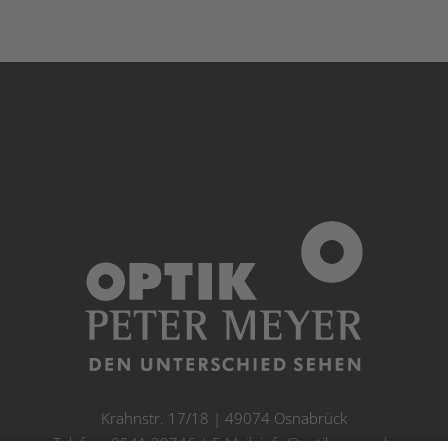
Krahnstr. 17/18 | 49074 Osnabrück
Telefon: 0541 29746 | E-Mail:
info@optikmeyer.de