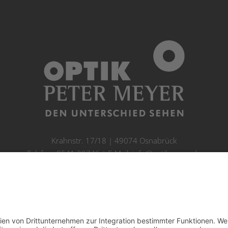
Krahnstr. 17/18 | 49074 Osnabrück
Telefon: 0541 29746 | E-Mail:
info@optikmeyer.de
Impressum
|
Datenschutz
|
Cookie-Einstellungen
made in germany