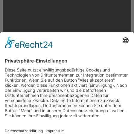
Krahnstr. 17/18 | 49074 Osnabrück
Telefon: 0541 29746 | E-Mail:
info@optikmeyer.de
Impressum
|
Datenschutz
|
Cookie-Einstellungen
made in germany