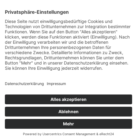
Krahnstr. 17/18 | 49074 Osnabrück
Telefon: 0541 29746 | E-Mail:
info@optikmeyer.de
Impressum
|
Datenschutz
|
Cookie-Einstellungen
made in germany