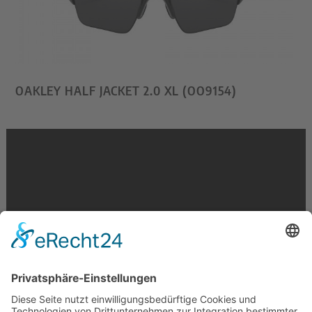
OAKLEY HALF JACKET 2.0 XL (OO9154)