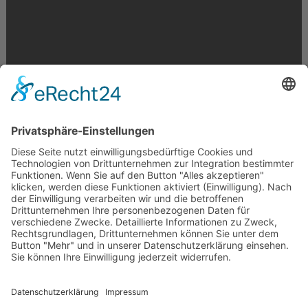
Krahnstr. 17/18 | 49074 Osnabrück
Telefon: 0541 29746 | E-Mail:
info@optikmeyer.de
Impressum
|
Datenschutz
|
Cookie-Einstellungen
made in germany