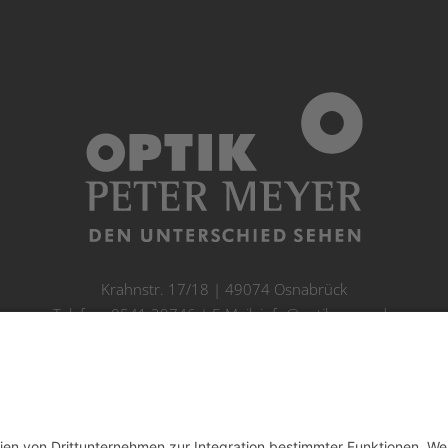
Krahnstr. 17/18 | 49074 Osnabrück
Telefon: 0541 29746 | E-Mail:
info@optikmeyer.de
Impressum
|
Datenschutz
|
Cookie-Einstellungen
made in germany