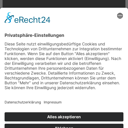
Krahnstr. 17/18 | 49074 Osnabrück
Telefon: 0541 29746 | E-Mail:
info@optikmeyer.de
Impressum
|
Datenschutz
|
Cookie-Einstellungen
made in germany