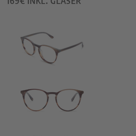
169€ INKL. GLÄSER