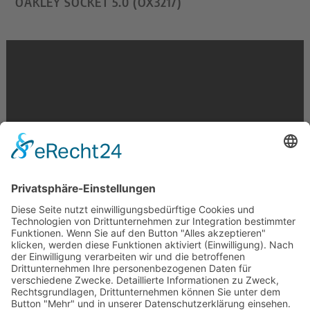
OAKLEY SOCKET 5.0 (OX3217)
Krahnstr. 17/18 | 49074 Osnabrück
Telefon: 0541 29746 | E-Mail:
info@optikmeyer.de