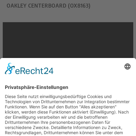
OAKLEY CENTERBOARD (OX8163)
Krahnstr. 17/18 | 49074 Osnabrück