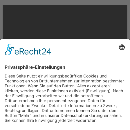
Krahnstr. 17/18 | 49074 Osnabrück
Telefon: 0541 29746 | E-Mail:
info@optikmeyer.de
Impressum
|
Datenschutz
|
Cookie-Einstellungen